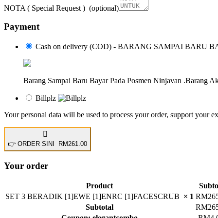
NOTA ( Special Request )
(optional)
Payment
Cash on delivery (COD) - BARANG SAMPAI BARU 
Barang Sampai Baru Bayar Pada Posmen Ninjavan .Barang Aka
Billplz
Your personal data will be used to process your order, support your e
👉 ORDER SINI RM261.00
Your order
Product
Subto
SET 3 BERADIK [1]EWE [1]ENRC [1]FACESCRUB
× 1
RM
26
Subtotal
RM
26
Coupon: elegantcombo
-
RM
4.