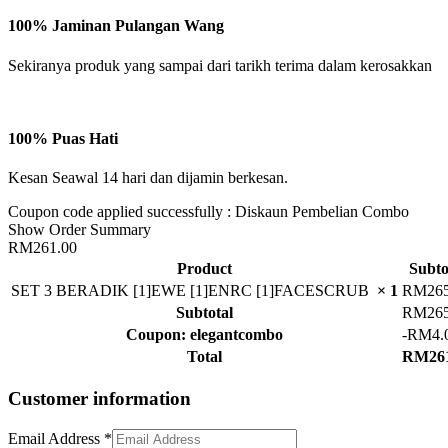
100% Jaminan Pulangan Wang
Sekiranya produk yang sampai dari tarikh terima dalam kerosakkan
100% Puas Hati
Kesan Seawal 14 hari dan dijamin berkesan.
Coupon code applied successfully : Diskaun Pembelian Combo
Show Order Summary
RM261.00
Product
Subto
SET 3 BERADIK [1]EWE [1]ENRC [1]FACESCRUB
× 1
RM
26
Subtotal
RM
26
Coupon: elegantcombo
-
RM
4.
Total
RM
26
Customer information
Email Address
*