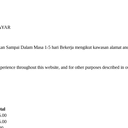
BAYAR
n Sampai Dalam Masa 1-5 hari Bekerja mengikut kawasan alamat an
xperience throughout this website, and for other purposes described in 
tal
5.00
5.00
00