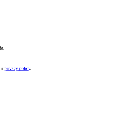
da.
our
privacy policy
.