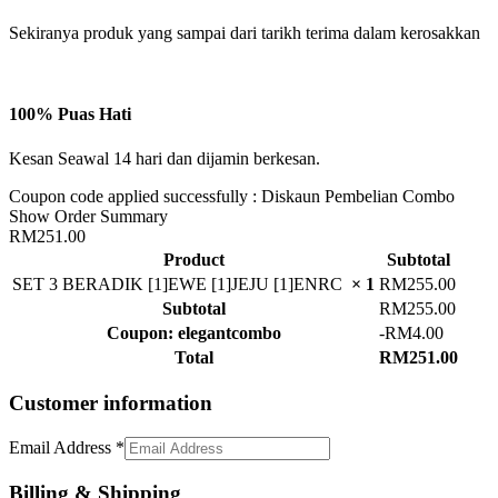
Sekiranya produk yang sampai dari tarikh terima dalam kerosakkan
100% Puas Hati
Kesan Seawal 14 hari dan dijamin berkesan.
Coupon code applied successfully : Diskaun Pembelian Combo
Show Order Summary
RM251.00
Product
Subtotal
SET 3 BERADIK [1]EWE [1]JEJU [1]ENRC
× 1
RM
255.00
Subtotal
RM
255.00
Coupon: elegantcombo
-
RM
4.00
Total
RM
251.00
Customer information
Email Address
*
Billing & Shipping